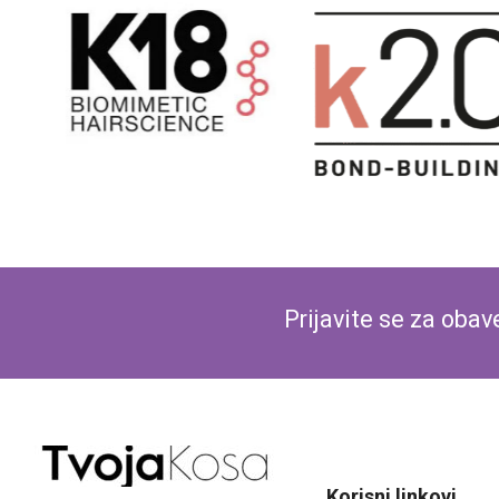
MOROCCANOIL Protect Perfect Defense-Sprej za termičku zaštitu kose
4.200,00
рсд
3.780,00
рсд
+2 more
Prijavite se za oba
Korisni linkovi