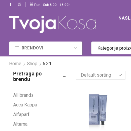
)
Za dodatne informacije pozovite +381 62 355 495
Pon - Sub 8:00 - 18:00h
Kontakt
NAS
Kategorije proi
BRENDOVI
Home
Shop
6.31
Pretraga po
brendu
All brands
Acca Kappa
Alfaparf
Alterna