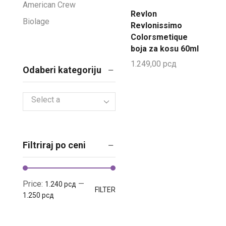
American Crew
Revlon
Biolage
Revlonissimo
Colorsmetique
Dikson
boja za kosu 60ml
Joico
1.249,00
рсд
Odaberi kategoriju
K18
K2.0
Select a
Lakmé
category
Leonor Greyl
Matrix
Filtriraj po ceni
MoroccanOil
Olaplex
Price:
—
1.240 рсд
Olivia Garden
FILTER
1.250 рсд
Orofluido
Proraso