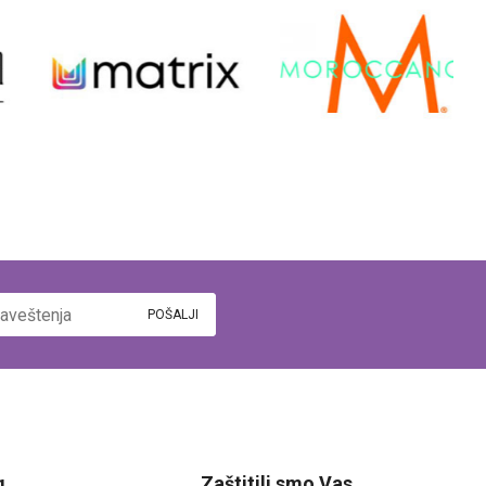
g
Zaštitili smo Vas