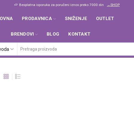
Besplatna isporuka za poručeni iznos preko 7000 din
→SHOP
LOVNA
PRODAVNICA
SNIŽENJE
OUTLET
BRENDOVI
BLOG
KONTAKT
zvoda