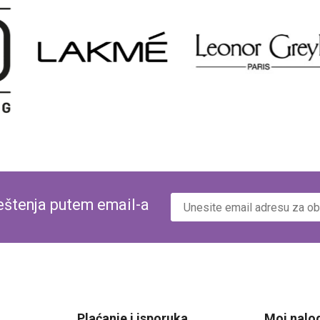
veštenja putem email-a
Plaćanje i isporuka
Moj nalo