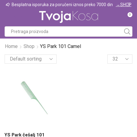
Besplatna isporuka za poručeni iznos preko 7000 din
→SHOP
0
Menu
Home
Shop
YS Park 101 Camel
YS Park češalj 101