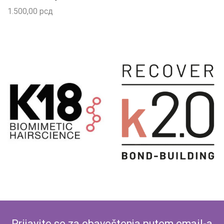
1.500,00
рсд
Prijavite se za obaveštenja putem email-a