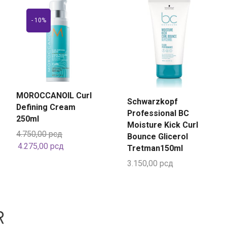
- 10%
MOROCCANOIL Curl
Schwarzkopf
Defining Cream
Professional BC
250ml
Moisture Kick Curl
4.750,00
рсд
Bounce Glicerol
4.275,00
рсд
Tretman150ml
3.150,00
рсд