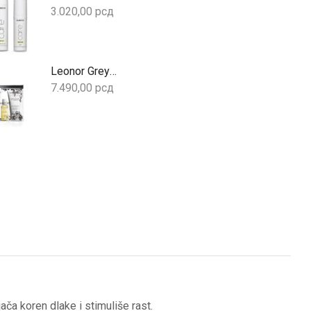
3.020,00
рсд
Leonor Greyl Set Colored Hair – Set za farbanu kosu
7.490,00
рсд
a koren dlake i stimuliše rast.