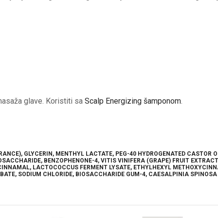
asaža glave. Koristiti sa
Scalp Energizing šamponom
.
RANCE), GLYCERIN, MENTHYL LACTATE, PEG-40 HYDROGENATED CASTOR O
OSACCHARIDE, BENZOPHENONE-4, VITIS VINIFERA (GRAPE) FRUIT EXTRAC
L CINNAMAL, LACTOCOCCUS FERMENT LYSATE, ETHYLHEXYL METHOXYCINNA
ATE, SODIUM CHLORIDE, BIOSACCHARIDE GUM-4, CAESALPINIA SPINOSA 