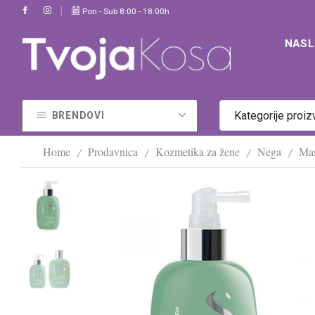
)
Za dodatne informacije pozovite +381 62 355 495
Pon - Sub 8:00 - 18:00h
Kontakt
NAS
Kategorije proi
BRENDOVI
Home
Prodavnica
Kozmetika za žene
Nega
Mas
/
/
/
/