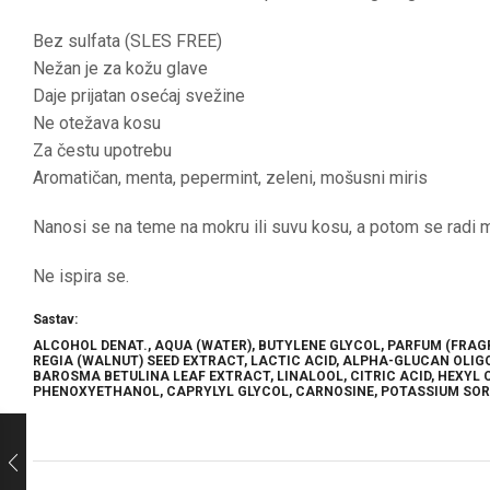
Bez sulfata (SLES FREE)
Nežan je za kožu glave
Daje prijatan osećaj svežine
Ne otežava kosu
Za čestu upotrebu
Aromatičan, menta, pepermint, zeleni, mošusni miris
Nanosi se na teme na mokru ili suvu kosu, a potom se radi m
Ne ispira se.
Sastav:
ALCOHOL DENAT., AQUA (WATER), BUTYLENE GLYCOL, PARFUM (FRAG
REGIA (WALNUT) SEED EXTRACT, LACTIC ACID, ALPHA-GLUCAN OLIG
BAROSMA BETULINA LEAF EXTRACT, LINALOOL, CITRIC ACID, HEXY
PHENOXYETHANOL, CAPRYLYL GLYCOL, CARNOSINE, POTASSIUM SORB