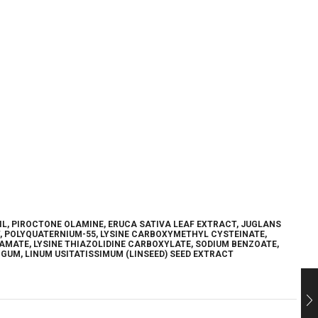
IL, PIROCTONE OLAMINE, ERUCA SATIVA LEAF EXTRACT, JUGLANS
T, POLYQUATERNIUM-55, LYSINE CARBOXYMETHYL CYSTEINATE,
MATE, LYSINE THIAZOLIDINE CARBOXYLATE, SODIUM BENZOATE,
GUM, LINUM USITATISSIMUM (LINSEED) SEED EXTRACT