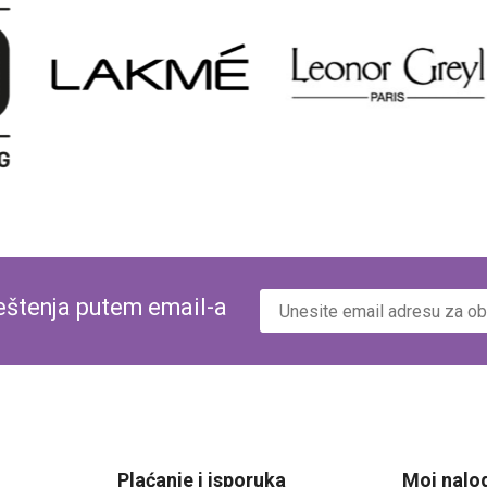
veštenja putem email-a
Plaćanje i isporuka
Moj nalo