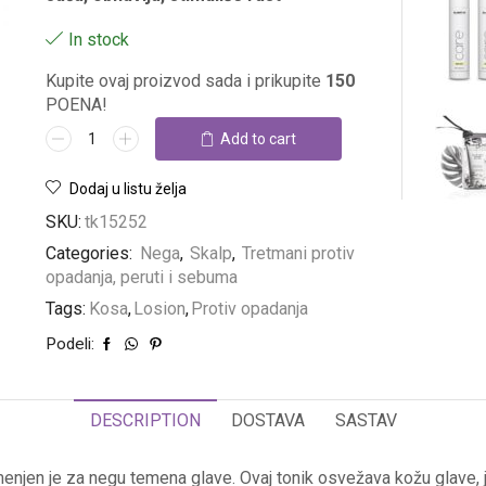
In stock
Kupite ovaj proizvod sada i prikupite
150
POENA!
Add to cart
Dodaj u listu želja
SKU:
tk15252
Categories:
Nega
,
Skalp
,
Tretmani protiv
opadanja, peruti i sebuma
Tags:
Kosa
,
Losion
,
Protiv opadanja
Podeli:
DESCRIPTION
DOSTAVA
SASTAV
n je za negu temena glave. Ovaj tonik osvežava kožu glave, jač