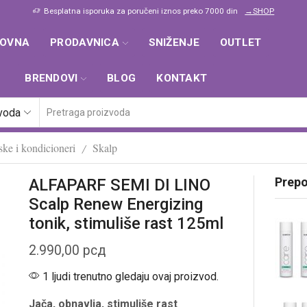
Besplatna isporuka za poručeni iznos preko 7000 din
→SHOP
LOVNA
PRODAVNICA
SNIŽENJE
OUTLET
BRENDOVI
BLOG
KONTAKT
zvoda
ke i kondicioneri
Skalp
/
Prep
ALFAPARF SEMI DI LINO
Scalp Renew Energizing
tonik, stimuliše rast 125ml
2.990,00
рсд
1 ljudi trenutno gledaju ovaj proizvod.
Jača, obnavlja, stimuliše rast