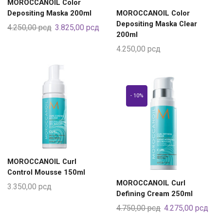
MOROCCANOIL Color
Depositing Maska 200ml
MOROCCANOIL Color
Depositing Maska Clear
4.250,00
рсд
3.825,00
рсд
200ml
4.250,00
рсд
- 10%
MOROCCANOIL Curl
Control Mousse 150ml
MOROCCANOIL Curl
3.350,00
рсд
Defining Cream 250ml
4.750,00
рсд
4.275,00
рсд