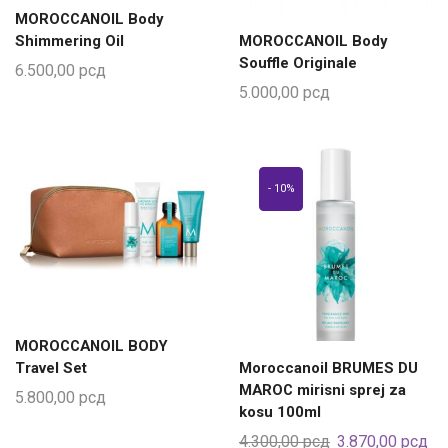
MOROCCANOIL Body
Shimmering Oil
MOROCCANOIL Body
Souffle Originale
6.500,00
рсд
5.000,00
рсд
- 10%
MOROCCANOIL BODY
Travel Set
Moroccanoil BRUMES DU
MAROC mirisni sprej za
5.800,00
рсд
kosu 100ml
4.300,00
рсд
3.870,00
рсд