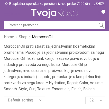
P
Prodajemo isključivo profesionalnu kozmetiku za kosu
Pogledaj u prodavnici
0
Menu
Home
Shop
MoroccanOil
MoroccanOil prati strast za jedinstvenim kozmetičkim
promenama. Počeo je sa jedinstvenim proizvodom za negu
MoroccanOil Treatment, koji je izazvao pravu revoluciju u
industriji proizvoda za negu kose. MoroccanOil je
jedinstven, revolucionaran proizvod koji je uveo novu
kategoriju u industriji lepote, prerastao je u kompletnu liniju
proizvoda za negu kose – Hydration, Repair, Color, Volume,
Smooth, Style, Curl, Texture, Essentials, Finish, Balans.