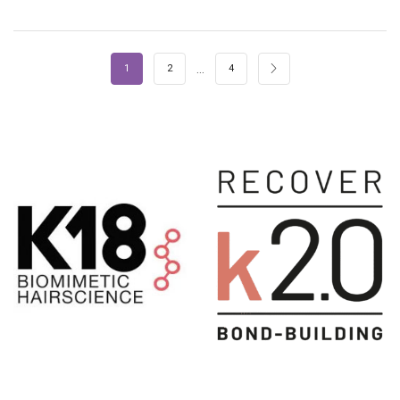
…
1
2
4