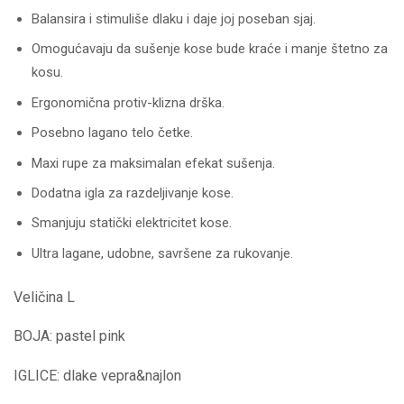
Balansira i stimuliše dlaku i daje joj poseban sjaj.
Omogućavaju da sušenje kose bude kraće i manje štetno za
kosu.
Ergonomična protiv-klizna drška.
Posebno lagano telo četke.
Maxi rupe za maksimalan efekat sušenja.
Dodatna igla za razdeljivanje kose.
Smanjuju statički elektricitet kose.
Ultra lagane, udobne, savršene za rukovanje.
Veličina L
BOJA: pastel pink
IGLICE: dlake vepra&najlon