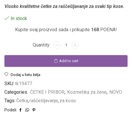
Visoko kvalitetne č
etke za raščešljavanje za svaki tip kose.
In stock
Kupite ovaj proizvod sada i prikupite
168
POENA!
Add to cart
Linija za muškarce
Dodaj u listu želja
SKU:
tk19477
Linija za jači pol. Oseti snagu preparata!
Categories:
ČETKE I PRIBOR
,
Kozmetika za žene
,
NOVO
POGLEDAJ
Tags:
Četka
,
raščešljavanje
,
za kosu
Podeli: