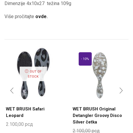
Dimenzije 4x10x27 težina 109g
Više pročitajte
ovde
.
- 10%
OUT OF
STOCK
WET BRUSH Safari
WET BRUSH Original
Leopard
Detangler Groovy Disco
Silver četka
2.100,00
рсд
2.100,00
рсд