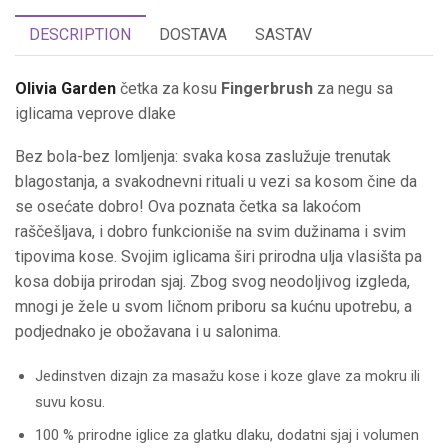
DESCRIPTION
DOSTAVA
SASTAV
Olivia Garden
četka za kosu
Fingerbrush
za negu sa
iglicama veprove dlake
Bez bola-bez lomljenja: svaka kosa zaslužuje trenutak
blagostanja, a svakodnevni rituali u vezi sa kosom čine da
se osećate dobro! Ova poznata četka sa lakoćom
raščešljava, i dobro funkcioniše na svim dužinama i svim
tipovima kose. Svojim iglicama širi prirodna ulja vlasišta pa
kosa dobija prirodan sjaj. Zbog svog neodoljivog izgleda,
mnogi je žele u svom ličnom priboru sa kućnu upotrebu, a
podjednako je obožavana i u salonima.
Jedinstven dizajn za masažu kose i koze glave za mokru ili
suvu kosu.
100 % prirodne iglice za glatku dlaku, dodatni sjaj i volumen