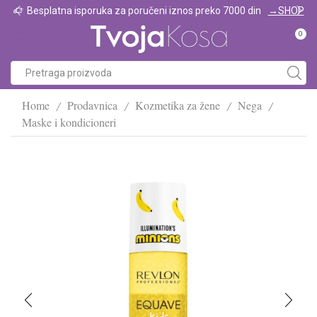
Besplatna isporuka za poručeni iznos preko 7000 din
→SHOP
0
Menu
Home
Prodavnica
Kozmetika za žene
Nega
/
/
/
/
Maske i kondicioneri