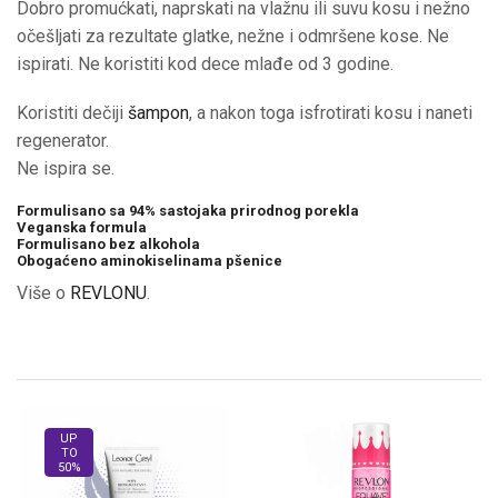
Dobro promućkati, naprskati na vlažnu ili suvu kosu i nežno
očešljati za rezultate glatke, nežne i odmršene kose. Ne
ispirati. Ne koristiti kod dece mlađe od 3 godine.
Koristiti dečiji
šampon
, a nakon toga isfrotirati kosu i naneti
regenerator.
Ne ispira se.
Formulisano sa 94% sastojaka prirodnog porekla
Veganska formula
Formulisano bez alkohola
Obogaćeno aminokiselinama pšenice
Više o
REVLONU
.
UP
TO
50%