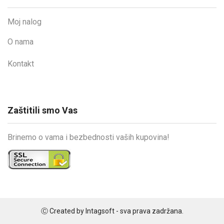
Moj nalog
O nama
Kontakt
Zaštitili smo Vas
Brinemo o vama i bezbednosti vaših kupovina!
Ⓒ Created by Intagsoft - sva prava zadržana.