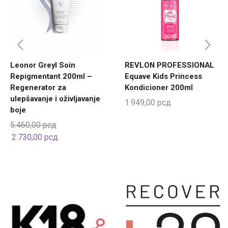
Leonor Greyl Soin
REVLON PROFESSIONAL
Repigmentant 200ml –
Equave Kids Princess
Regenerator za
Kondicioner 200ml
ulepšavanje i oživljavanje
1.949,00
рсд
boje
5.460,00
рсд
2.730,00
рсд