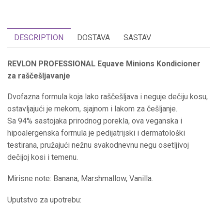
DESCRIPTION
DOSTAVA
SASTAV
REVLON PROFESSIONAL Equave Minions Kondicioner
za raščešljavanje
Dvofazna formula koja lako raščešljava i neguje dečiju kosu,
ostavljajući je mekom, sjajnom i lakom za češljanje.
Sa 94% sastojaka prirodnog porekla, ova veganska i
hipoalergenska formula je pedijatrijski i dermatološki
testirana, pružajući nežnu svakodnevnu negu osetljivoj
dečijoj kosi i temenu.
Mirisne note: Banana, Marshmallow, Vanilla.
Uputstvo za upotrebu: