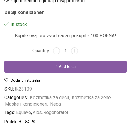
2 ljudi trenutno gledaju ovaj proizvod.
Dečiji kondicioner
In stock
Kupite ovaj proizvod sada i prikupite
100
POENA!
Add to cart
Dodaj u listu želja
Linija za muškarce
SKU:
tk23109
Categories:
Kozmetika za decu
,
Kozmetika za žene
,
Linija za jači pol. Oseti snagu preparata!
Maske i kondicioneri
,
Nega
POGLEDAJ
Tags:
Equave
,
Kids
,
Regenerator
Podeli: