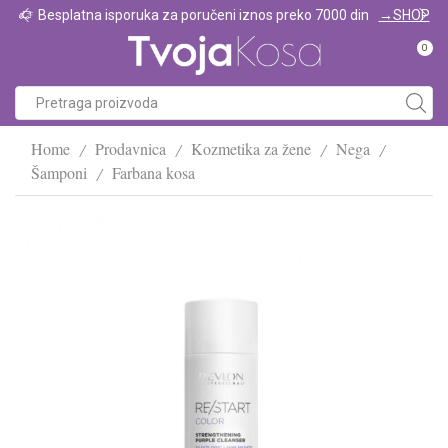
Besplatna isporuka za poručeni iznos preko 7000 din
→SHOP
0
Menu
Home
Prodavnica
Kozmetika za žene
Nega
/
/
/
/
Šamponi
Farbana kosa
/