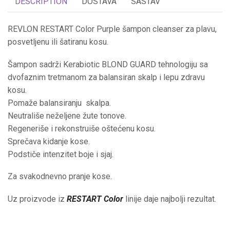
DESCRIPTION
DOSTAVA
SASTAV
REVLON RESTART Color Purple šampon cleanser za plavu,
posvetljenu ili šatiranu kosu.
Šampon sadrži Kerabiotic BLOND GUARD tehnologiju sa
dvofaznim tretmanom za balansiran skalp i lepu zdravu
kosu.
Pomaže balansiranju skalpa.
Neutrališe neželjene žute tonove.
Regeneriše i rekonstruiše oštećenu kosu.
Sprečava kidanje kose.
Podstiče intenzitet boje i sjaj.
Za svakodnevno pranje kose.
Uz proizvode iz
RESTART Color
linije daje najbolji rezultat.