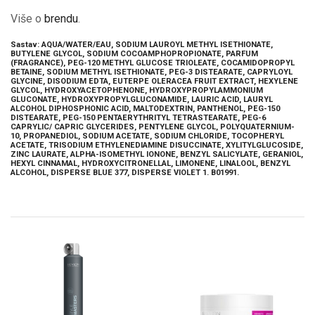
Više o
brendu
.
Sastav: AQUA/WATER/EAU, SODIUM LAUROYL METHYL ISETHIONATE,
BUTYLENE GLYCOL, SODIUM COCOAMPHOPROPIONATE, PARFUM
(FRAGRANCE), PEG-120 METHYL GLUCOSE TRIOLEATE, COCAMIDOPROPYL
BETAINE, SODIUM METHYL ISETHIONATE, PEG-3 DISTEARATE, CAPRYLOYL
GLYCINE, DISODIUM EDTA, EUTERPE OLERACEA FRUIT EXTRACT, HEXYLENE
GLYCOL, HYDROXYACETOPHENONE, HYDROXYPROPYLAMMONIUM
GLUCONATE, HYDROXYPROPYLGLUCONAMIDE, LAURIC ACID, LAURYL
ALCOHOL DIPHOSPHONIC ACID, MALTODEXTRIN, PANTHENOL, PEG-150
DISTEARATE, PEG-150 PENTAERYTHRITYL TETRASTEARATE, PEG-6
CAPRYLIC/ CAPRIC GLYCERIDES, PENTYLENE GLYCOL, POLYQUATERNIUM-
10, PROPANEDIOL, SODIUM ACETATE, SODIUM CHLORIDE, TOCOPHERYL
ACETATE, TRISODIUM ETHYLENEDIAMINE DISUCCINATE, XYLITYLGLUCOSIDE,
ZINC LAURATE, ALPHA-ISOMETHYL IONONE, BENZYL SALICYLATE, GERANIOL,
HEXYL CINNAMAL, HYDROXYCITRONELLAL, LIMONENE, LINALOOL, BENZYL
ALCOHOL, DISPERSE BLUE 377, DISPERSE VIOLET 1. B01991.