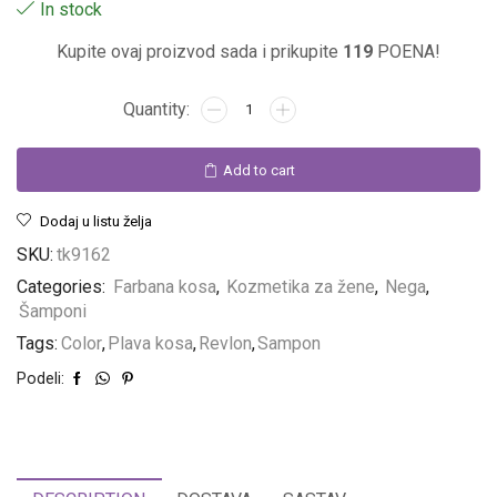
In stock
Kupite ovaj proizvod sada i prikupite
119
POENA!
Add to cart
Dodaj u listu želja
Linija za muškarce
SKU:
tk9162
Categories:
Farbana kosa
,
Kozmetika za žene
,
Nega
,
Linija za jači pol. Oseti snagu preparata!
Šamponi
POGLEDAJ
Tags:
Color
,
Plava kosa
,
Revlon
,
Sampon
Podeli: