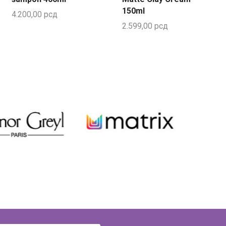
150ml
4.200,00
рсд
2.599,00
рсд