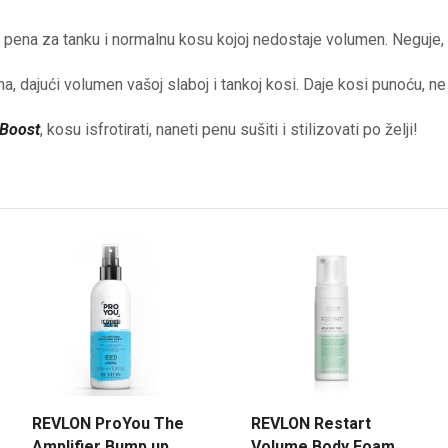
 pena za tanku i normalnu kosu kojoj nedostaje volumen. Neguje, 
 dajući volumen vašoj slaboj i tankoj kosi. Daje kosi punoću, ne l
Boost
, kosu isfrotirati, naneti penu sušiti i stilizovati po želji!
REVLON ProYou The
REVLON Restart
Amplifier Bump up
Volume Body Foam