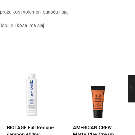
pruža kosi volumen, punoću i sjaj.
epi je i kosa ima sjaj.
BIOLAGE Full Rescue
AMERICAN CREW
šampon 400ml
Matte Clay Cream