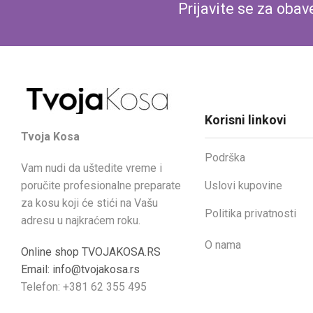
Prijavite se za oba
Korisni linkovi
Tvoja Kosa
Podrška
Vam nudi da uštedite vreme i
Uslovi kupovine
poručite profesionalne preparate
za kosu koji će stići na Vašu
Politika privatnosti
adresu u najkraćem roku.
O nama
Online shop TVOJAKOSA.RS
Email: info@tvojakosa.rs
Telefon: +381 62 355 495