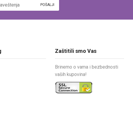
g
Zaštitili smo Vas
Brinemo o vama i bezbednosti
vaših kupovina!