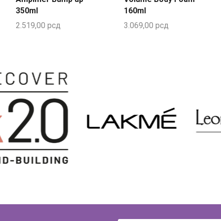
350ml
160ml
2.519,00
рсд
3.069,00
рсд