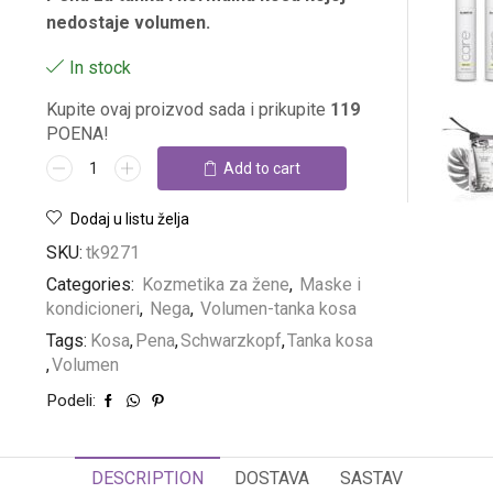
nedostaje volumen.
In stock
Kupite ovaj proizvod sada i prikupite
119
POENA!
Add to cart
Dodaj u listu želja
SKU:
tk9271
Categories:
Kozmetika za žene
,
Maske i
kondicioneri
,
Nega
,
Volumen-tanka kosa
Tags:
Kosa
,
Pena
,
Schwarzkopf
,
Tanka kosa
,
Volumen
Podeli:
DESCRIPTION
DOSTAVA
SASTAV