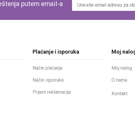
veštenja putem email-a
Plaćanje i isporuka
Moj nalo
Način plaćanja
Moj nalog
Način isporuke
O nama
Prijem reklamacije
Kontakt