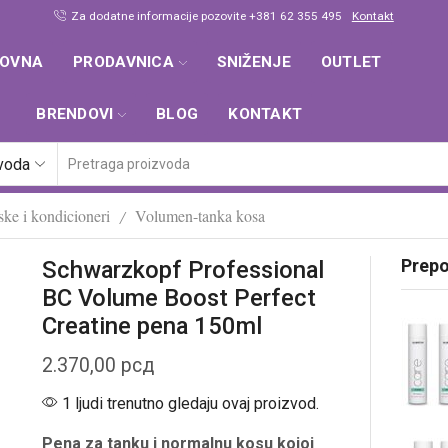
Za dodatne informacije pozovite +381 62 355 495
Kontakt
LOVNA
PRODAVNICA
SNIŽENJE
OUTLET
BRENDOVI
BLOG
KONTAKT
zvoda
ke i kondicioneri
Volumen-tanka kosa
/
Prep
Schwarzkopf Professional
BC Volume Boost Perfect
Creatine pena 150ml
2.370,00
рсд
1 ljudi trenutno gledaju ovaj proizvod.
Pena za tanku i normalnu kosu kojoj