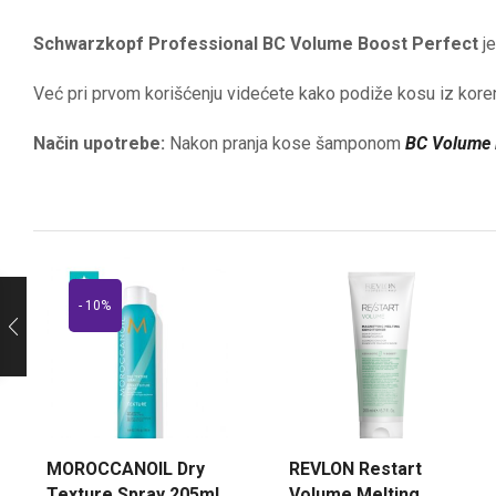
Schwarzkopf Professional BC Volume Boost Perfect
je
Već pri prvom korišćenju videćete kako podiže kosu iz korena,
Način upotrebe:
Nakon pranja kose šamponom
BC Volume 
- 10%
MOROCCANOIL Dry
REVLON Restart
Texture Spray 205ml
Volume Melting