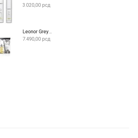
3.020,00
рсд
Leonor Greyl Set Colored Hair – Set za farbanu kosu
7.490,00
рсд