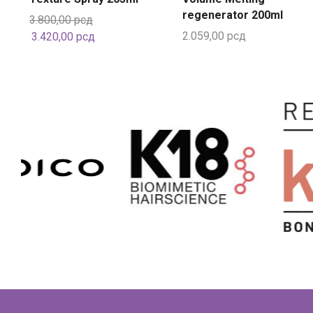
regenerator 200ml
3.800,00
рсд
2.059,00
рсд
3.420,00
рсд