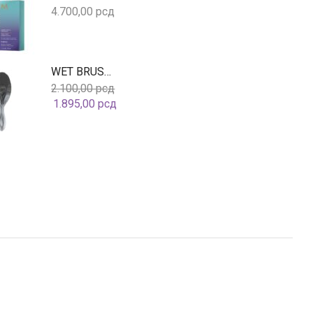
рсд
4.700,00
рсд
рсд
WET BRUSH Original Detangler Watercolor Waves Black
2.100,00
рсд
рсд
1.895,00
рсд
рсд