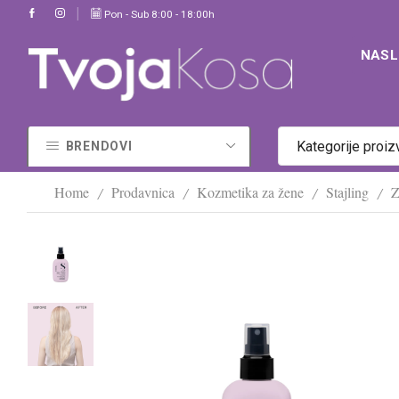
Pogledaj u prodavnici
Pon - Sub 8:00 - 18:00h
Sigurna kupovina i brza isporuka na Vašu adresu (48h)
NAS
Kategorije proi
BRENDOVI
Home
Prodavnica
Kozmetika za žene
Stajling
Z
/
/
/
/