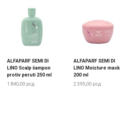
ALFAPARF SEMI DI
ALFAPARF SEMI DI
LINO Scalp šampon
LINO Moisture mask
protiv peruti 250 ml
200 ml
1.840,00
рсд
2.395,00
рсд