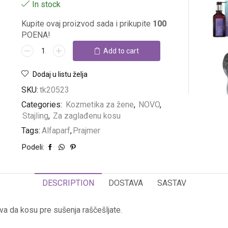
In stock
Kupite ovaj proizvod sada i prikupite
100
POENA!
Add to cart
Dodaj u listu želja
SKU:
tk20523
Categories:
Kozmetika za žene
,
NOVO
,
Stajling
,
Za zaglađenu kosu
Tags:
Alfaparf
,
Prajmer
Podeli:
DESCRIPTION
DOSTAVA
SASTAV
va da kosu pre sušenja raščešljate.