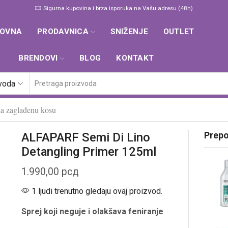
Za dodatne informacije pozovite +381 62 355 495
Kontakt
LOVNA
PRODAVNICA
SNIŽENJE
OUTLET
BRENDOVI
BLOG
KONTAKT
zvoda
a zaglađenu kosu
Prep
ALFAPARF Semi Di Lino
Detangling Primer 125ml
1.990,00
рсд
1 ljudi trenutno gledaju ovaj proizvod.
Sprej koji neguje i olakšava feniranje