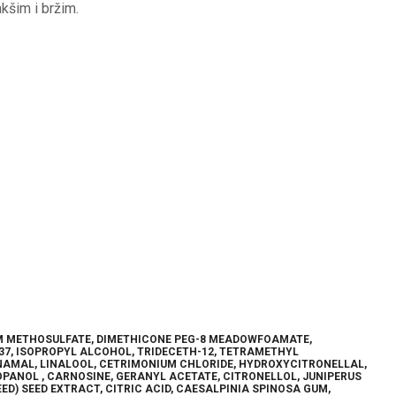
akšim i bržim.
UM METHOSULFATE, DIMETHICONE PEG-8 MEADOWFOAMATE,
37, ISOPROPYL ALCOHOL, TRIDECETH-12, TETRAMETHYL
NAMAL, LINALOOL, CETRIMONIUM CHLORIDE, HYDROXYCITRONELLAL,
OPANOL , CARNOSINE, GERANYL ACETATE, CITRONELLOL, JUNIPERUS
EED) SEED EXTRACT, CITRIC ACID, CAESALPINIA SPINOSA GUM,