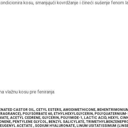
kondicionira kosu, smanjujući kovrdžanje i čineći sušenje fenom l
na vlažnu kosu pre feniranja.
GENATED CASTOR OIL, CETYL ESTERS, AMODIMETHICONE, BEHENTRIMONI
RAGRANCE), POLYSORBATE 60, ETHYLHEXYLGLYCERIN, POLYQUATERNIUM-
 ACETYL CEDRENE, GLYCERIN, POLYIMIDE-1, LACTIC ACID, HEXYL CIN
MONENE, PENTYLENE GLYCOL, BENZYL SALICYLATE, TRIMETHYLBENZENEPR
ISOEUGENYL ACETATE , SODIUM HYALURONATE, LINUM USITATISSIMUM (LINS