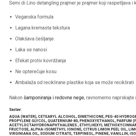
Semi di Lino detangling prajmer je prajmer koji raspetljava i 
Veganska formula
Lagana kremasta tekstura
Olakšava češljanje
Laka se nanosi
Efekat protiv kovrdžanja
Ne opterećuje kosu
Ambalaža od reciklirane plastike koja se može reciklirati
Nakon
šamponiranja i redovne nege
, ravnomerno naprskajte 
Sastav:
AQUA (WATER), CETEARYL ALCOHOL, DIMETHICONE, PEG-40 HYDRO
PROPYLENE GLYCOL, QUATERNIUM-80, PHENOXYETHANOL, PARFUM (F
ACETYLOCTAHYDRONAPHTHALENES , ETHYLHEXYL METHOXYCINNAMATE,
FRUCTOSE, ALPHA-ISOMETHYL IONONE, CITRUS LIMON PEEL OIL, LI
VIRGINIANA OIL, SODIUM CITRATE, TERPINEOL, PINENE, VANILLIN, 