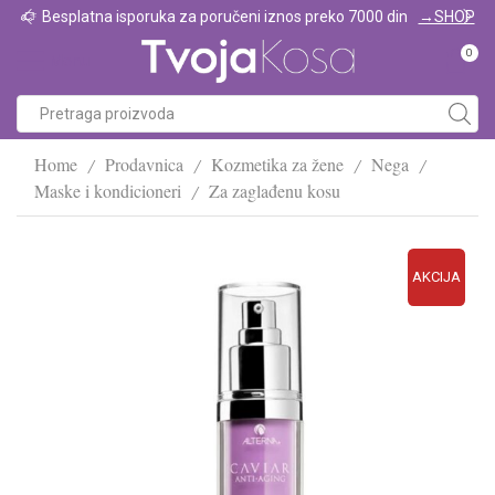
Besplatna isporuka za poručeni iznos preko 7000 din
→SHOP
0
Menu
Home
Prodavnica
Kozmetika za žene
Nega
/
/
/
/
Maske i kondicioneri
Za zaglađenu kosu
/
AKCIJA