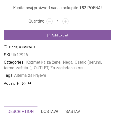
Kupite ovaj proizvod sada i prikupite
152
POENA!
Add to cart
Dodaj u listu želja
Linija za muškarce
SKU:
tk17926
Categories:
Kozmetika za žene
,
Nega
,
Ostalo (serumi,
Linija za jači pol. Oseti snagu preparata!
termo-zaštita...)
,
OUTLET
,
Za zaglađenu kosu
POGLEDAJ
Tags:
Alterna
,
za krajeve
Podeli:
DESCRIPTION
DOSTAVA
SASTAV