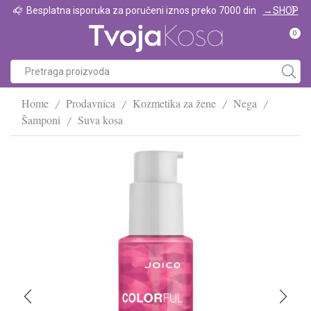
Besplatna isporuka za poručeni iznos preko 7000 din
→SHOP
0
Menu
Home
Prodavnica
Kozmetika za žene
Nega
/
/
/
/
Šamponi
Suva kosa
/