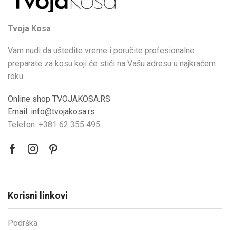
Tvoja Kosa
Vam nudi da uštedite vreme i poručite profesionalne
preparate za kosu koji će stići na Vašu adresu u najkraćem
roku.
Online shop TVOJAKOSA.RS
Email: info@tvojakosa.rs
Telefon: +381 62 355 495
Korisni linkovi
Podrška