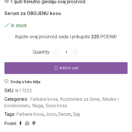
1 ljudi trenutno gledaju ovaj proizvod.
Serum za OBOJENU kosu
In stock
Kupite ovaj proizvod sada i prikupite
220
POENA!
Add to cart
Dodaj u listu želja
Linija za muškarce
SKU:
tk17322
Categories:
Farbana kosa
,
Kozmetika za žene
,
Maske i
Linija za jači pol. Oseti snagu preparata!
kondicioneri
,
Nega
,
Suva kosa
POGLEDAJ
Tags:
Farbana kosa
,
Joico
,
Serum
,
Sjaj
Podeli: