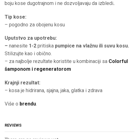
boju kose dugotrajnom i ne dozvoljavaju da izbledi
.
Tip kose:
– pogodno za obojenu kosu
Uputstvo za upotrebu:
–
nanesite
1-2
pritiska
pumpice na vlažnu ili suvu kosu.
Stilizujte kao i obično.
– za najbolje rezultate koristite u kombinaciji sa
Colorful
šamponom i
regeneratorom
Krajnji rezultat:
– kosa je hidrirana, sjajna, jaka, glatka i zdrava
Više o
brendu
.
REVIEWS