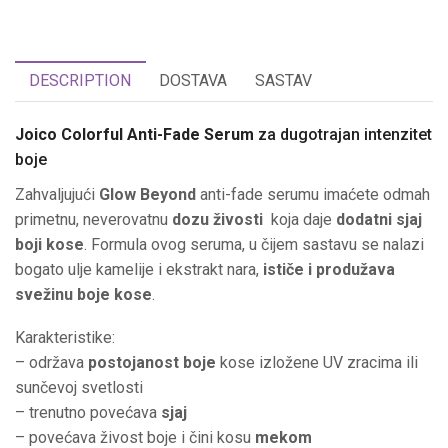
DESCRIPTION
DOSTAVA
SASTAV
Joico Colorful Anti-Fade Serum
za dugotrajan intenzitet
boje
Zahvaljujući
Glow Beyond
anti-fade serumu imaćete odmah
primetnu, neverovatnu
dozu živosti
koja daje
dodatni sjaj
boji kose
. Formula ovog seruma, u čijem sastavu se nalazi
bogato ulje kamelije i ekstrakt nara,
ističe i produžava
svežinu boje kose
.
Karakteristike:
– održava
postojanost boje
kose izložene UV zracima ili
sunčevoj svetlosti
– trenutno povećava
sjaj
– povećava živost boje i čini kosu
mekom