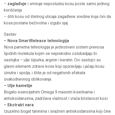
–
zaglađuje
i smiruje neposlušnu kosu posle samo jednog
korišćenja
– štiti kosu od štetnog uticaja zagađene sredine koja čini da
kosa postane beživotna i izgubi sjaj
Sastav:
– Nova SmartRelease tehnologija
Nova pametna tehnologija je jedinstveni sistem prenosa
lipidnih molekula kojim se neprekidno oslobadjaju tri
sastojka – ulje šipurka, arginin i keratin. Ovi sastojci su
glavni elementi zdrave kose koji oporavljaju i jačaju kosu
iznutra i spolja, i štite je od negativnih efekata
svakodnevnog oblikovanja.
– Ulje kamelije
Bogato esencijalnim Omega 9 masnim kiselinama i
antioksidansima, zadržava vlažnost i vraća blistavost kosi.
– Ekstrakt nara
Izuzetno bogat taninima i snažnim antioksidansima koji čine