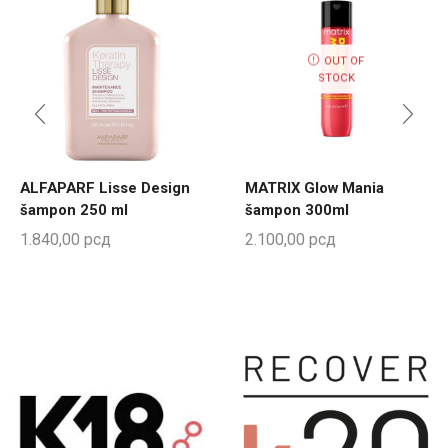
OUT OF
STOCK
ALFAPARF Lisse Design
MATRIX Glow Mania
šampon 250 ml
šampon 300ml
1.840,00
рсд
2.100,00
рсд