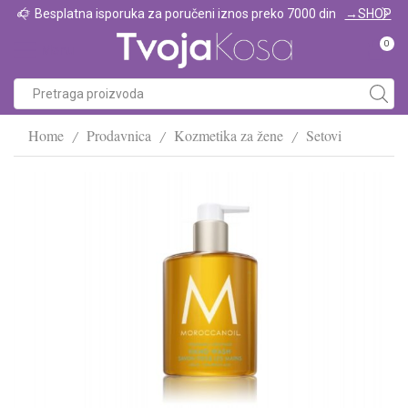
Besplatna isporuka za poručeni iznos preko 7000 din
→SHOP
0
Menu
Home
Prodavnica
Kozmetika za žene
Setovi
/
/
/