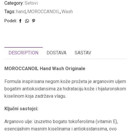
Category:
Setovi
POGLEDAJ
Tags:
hand
,
MOROCCANOIL
,
Wash
Podeli:
DESCRIPTION
DOSTAVA
SASTAV
MOROCCANOIL Hand Wash Originale
Formula inspirisana negom kože prožeta je arganovim uljem
bogatim antioksidansima za hidrataciju kože i hijaluronskom
kiselinom koja zadržava vlagu.
Ključni sastojci:
Arganovo ulje: izuzetno bogato tokoferolima (vitamin E),
esencijalnim masnim kiselinama i antioksidansima, ovo