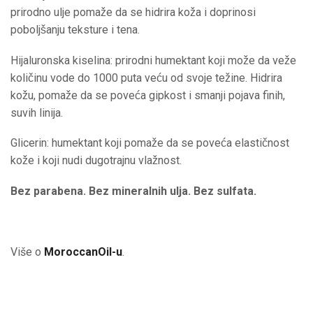
prirodno ulje pomaže da se hidrira koža i doprinosi
poboljšanju teksture i tena.
Hijaluronska kiselina: prirodni humektant koji može da veže
količinu vode do 1000 puta veću od svoje težine. Hidrira
kožu, pomaže da se poveća gipkost i smanji pojava finih,
suvih linija.
Glicerin: humektant koji pomaže da se poveća elastičnost
kože i koji nudi dugotrajnu vlažnost.
Bez parabena. Bez mineralnih ulja. Bez sulfata.
Više o
MoroccanOil-u
.