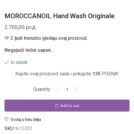
MOROCCANOIL Hand Wash Originale
2.700,00
рсд
2 ljudi trenutno gledaju ovaj proizvod.
Negujući tečni sapun .
In stock
Kupite ovaj proizvod sada i prikupite
135
POENA!
Add to cart
Linija za muškarce
Dodaj u listu želja
SKU:
tk12201
Linija za jači pol. Oseti snagu preparata!