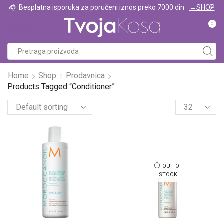
 preko 7000 din
→SHOP
Prodajemo isk
0
Menu
Home
Shop
Prodavnica
Products Tagged “Conditioner”
OUT OF
STOCK